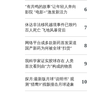
"有共鸣的故事"让年轻人奔向
6
影院
"电影+"激发新活力
休达非法移民越境事件已致约
7
百人死亡
飞地风暴背后
网络平台成多款新药首发渠道
8
国产新药为何被全球"扫货"
我科学家证实胶球存在 人类
9
首次看到由“力”构成的物质
探月:最新版月球"说明书"
观
10
测"猎鹰9"残骸撞击月球迹象