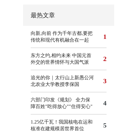
最热文章
向新,向前
作为千年古都,要把
1
传统和现代有机融合在一起
东方之约,相约未来 中国元首
2
外交的世界情怀与大国气派
追光的你｜太行山上新愚公河
3
北农业大学教授李保国
六部门印发《规划》 全力保
4
障百姓"吃得放心""住得安心"
1.25亿千瓦！我国核电在运和
5
核准在建规模居世界首位