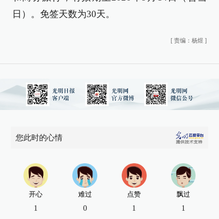
日）。免签天数为30天。
[
责编：杨煜
]
您此时的心情
开心
难过
点赞
飘过
1
0
1
1