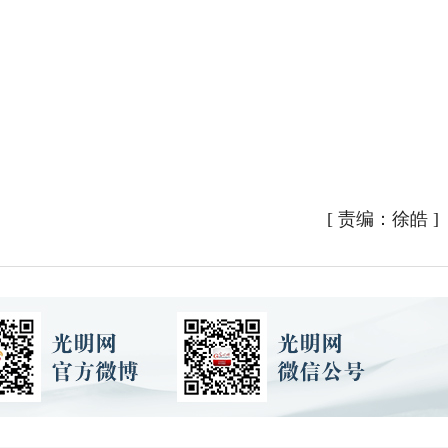
[
责编：徐皓
]