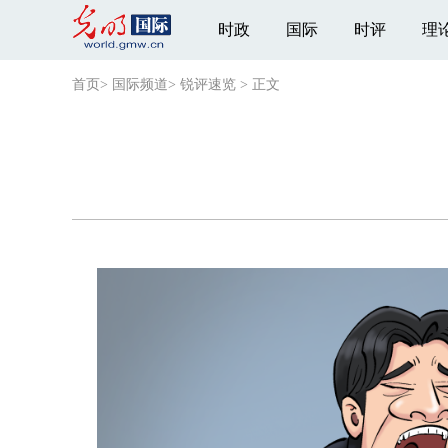
时政
国际
时评
理
首页
>
国际频道
>
锐评速览
>
正文