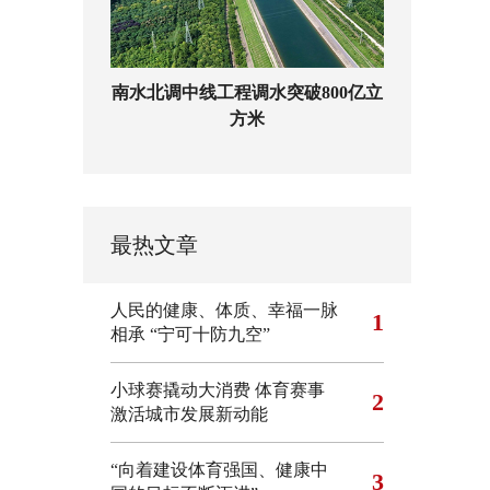
南水北调中线工程调水突破800亿立
方米
最热文章
人民的健康、体质、幸福一脉
1
相承
“宁可十防九空”
小球赛撬动大消费 体育赛事
2
激活城市发展新动能
“向着建设体育强国、健康中
3