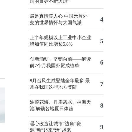
国的目标不断迈进”
最是真情暖人心 中国元首外
4
交的世界情怀与大国气派
上半年规模以上工业中小企业
5
增加值同比增长5.8%
创新涌动，坚韧向前——解读
6
前7个月我国外贸成绩单
8月台风生成登陆全年最多 最
7
常在我国这些地方登陆
油菜花海、丹崖碧水、林海天
8
池 解锁各地夏日体验
暖心改造让城市“边角”资
9
源“动”起来“活”起来