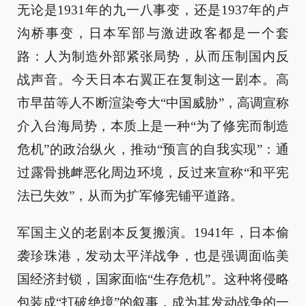
无论是1931年的九一八事变，还是1937年的卢
沟桥事变，日本军部与激进政客都是一个套
路：人为制造外部紧张局势，从而压制国内反
战声音。今天日本右翼正在复制这一剧本。高
市早苗等人不断渲染夸大“中国威胁”，高调宣称
介入台海局势，本质上是一种“为了修宪而制造
危机”的政治纵火，推动“预言的自我实现”：通
过露骨挑衅恶化周边环境，反过来宣称“和平宪
法已失效”，从而为扩军修宪铺平道路。
军国主义的老剧本反复搬演。1941年，日本偷
袭珍珠港，发动太平洋战争，也是强调面临美
国经济封锁，国家面临“生存危机”。这种将侵略
包装成“打破绝境”的叙事，成为其发动战争的一