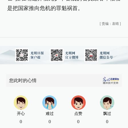
是把国家推向危机的罪魁祸首。
[
责编：袁晴
]
您此时的心情
开心
难过
点赞
飘过
0
0
0
0