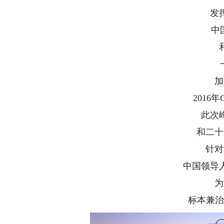
发挥
中国是
和最
一以
加强
2016年
此次峰
和二十国
针对世
中国领导人
为世
标本兼治、