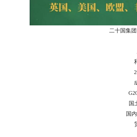
二十国集团（G
G
主
和新
20
成员
G20
国土面
国内生
贸易
在