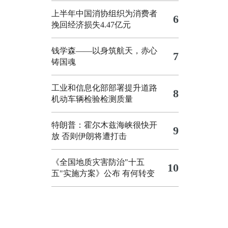
上半年中国消协组织为消费者
6
挽回经济损失4.47亿元
钱学森——以身筑航天，赤心
7
铸国魂
工业和信息化部部署提升道路
8
机动车辆检验检测质量
特朗普：霍尔木兹海峡很快开
9
放 否则伊朗将遭打击
《全国地质灾害防治"十五
10
五"实施方案》公布 有何转变