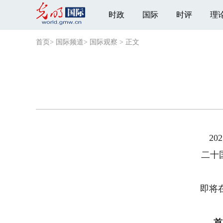
时政
国际
时评
理
首页
>
国际频道
>
国际观察
>
正文
2025
二十国集
第
即将在
首