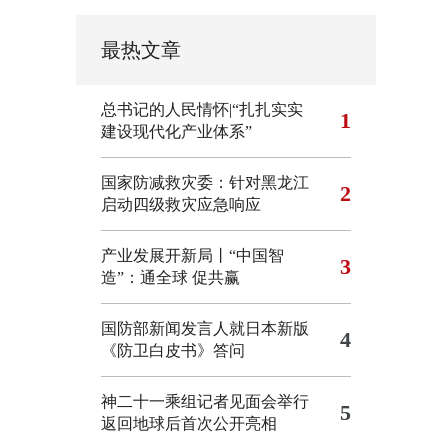
最热文章
总书记的人民情怀|“扎扎实实
1
建设现代化产业体系”
国家防减救灾委：针对黑龙江
2
启动四级救灾应急响应
产业发展开新局丨“中国智
3
造”：通全球 促共赢
国防部新闻发言人就日本新版
4
《防卫白皮书》答问
神二十一乘组记者见面会举行
5
返回地球后首次公开亮相