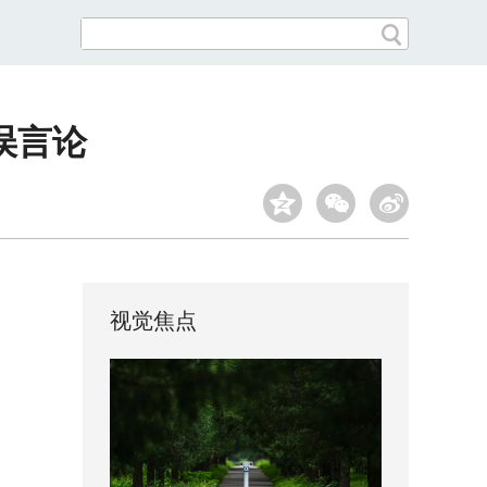
误言论
视觉焦点