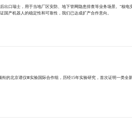
后出口瑞士，用于当地厂区安防、地下管网隐患排查等业务场景。“核电
证国产机器人的稳定性和可靠性，我们已达成扩产合作意向。
领衔的北京谱仪Ⅲ实验国际合作组，历经15年实验研究，首次证明一类全