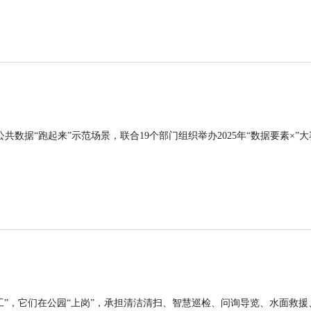
公共数据“跑起来”示范场景，联合19个部门组织举办2025年“数据要素×”大
工”，它们在公园“上岗”，承担清洁清扫、智慧巡检、问询导览、水面救援