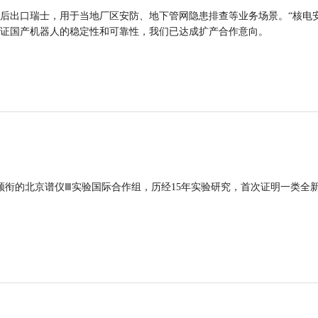
后出口瑞士，用于当地厂区安防、地下管网隐患排查等业务场景。“核电
证国产机器人的稳定性和可靠性，我们已达成扩产合作意向。
领衔的北京谱仪Ⅲ实验国际合作组，历经15年实验研究，首次证明一类全