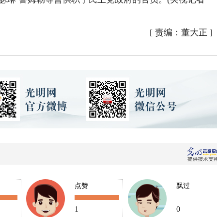
[
责编：董大正
]
点赞
飘过
1
0