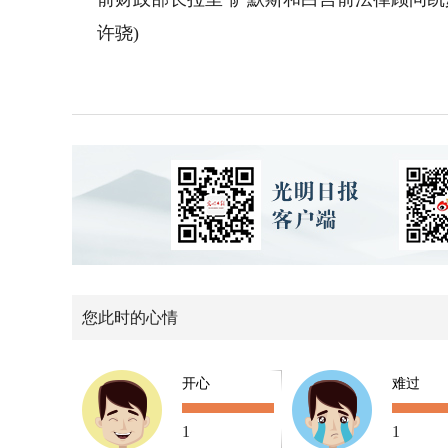
许骁)
您此时的心情
开心
难过
1
1