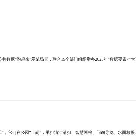
公共数据“跑起来”示范场景，联合19个部门组织举办2025年“数据要素×”大
工”，它们在公园“上岗”，承担清洁清扫、智慧巡检、问询导览、水面救援