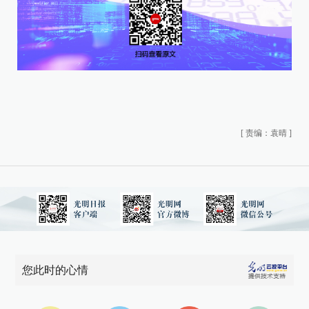
[
责编：袁晴
]
您此时的心情