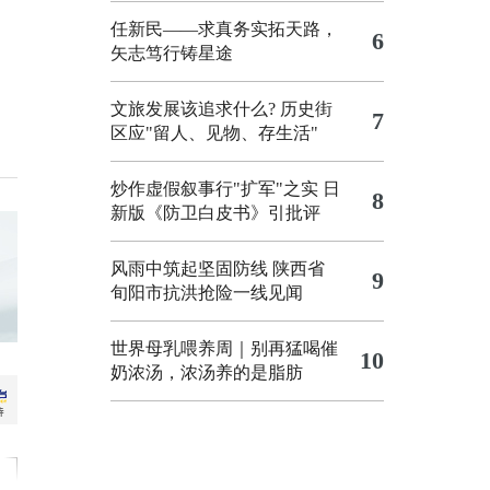
任新民——求真务实拓天路，
6
矢志笃行铸星途
文旅发展该追求什么?
历史街
7
区应"留人、见物、存生活"
炒作虚假叙事行"扩军"之实
日
8
新版《防卫白皮书》引批评
风雨中筑起坚固防线 陕西省
9
旬阳市抗洪抢险一线见闻
世界母乳喂养周｜别再猛喝催
10
奶浓汤，浓汤养的是脂肪