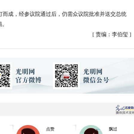
而成，经参议院通过后，仍需众议院批准并送交总统
局。
[
责编：李伯玺
]
点赞
飘过