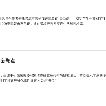
团队与合作者依托强流重离子加速器装置（HIAF），成功产生并鉴别了稀
的铋-209束流轰击石墨靶，通过弹核碎裂反应产生放射性核素。
了新靶点
，由该中心张曦教授和宋清晓研究员领衔的研究团队，首次揭示了皮肤慢
找到了打破纤维化恶性循环的关键“开关”。