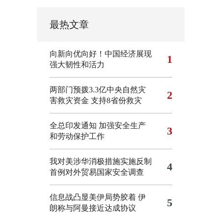
最热文章
向新向优向好！中国经济展现
1
强大韧性和活力
两部门预拨3.3亿中央自然灾
2
害救灾资金 支持8省份救灾
全总印发通知 加强安全生产
3
和劳动保护工作
我对美涉华消极措施实施反制
4
首例对外贸易国家安全调查
信息战凸显美伊局势胶着
伊
5
朗称与阿曼接近达成协议