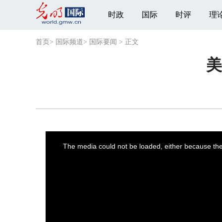
时政
国际
时评
理
首页
>
国际频道
>
国际要闻
>
正文
美
This
is
a
The media could not be loaded, either because the 
modal
window.