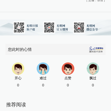
[
责编：张倩
]
您此时的心情
开心
难过
点赞
飘过
0
0
0
0
推荐阅读