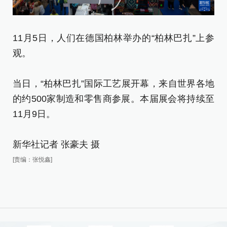
11月5日，人们在德国柏林举办的“柏林巴扎”上参
观。
1
扎
当日，“柏林巴扎”国际工艺展开幕，来自世界各地
的约500家制造和零售商参展。本届展会将持续至
当
11月9日。
的
1
新华社记者 张豪夫 摄
[责编：张悦鑫]
新
[责