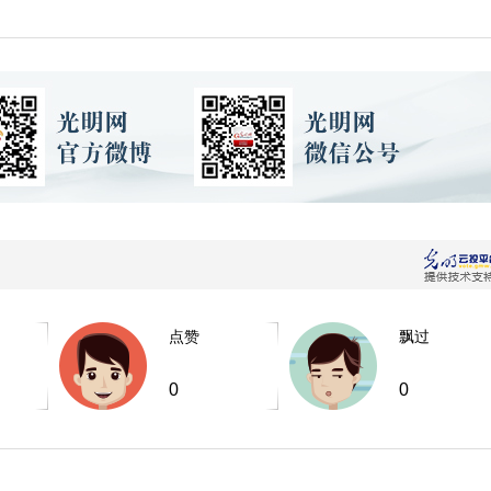
点赞
飘过
0
0