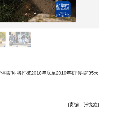
11月
将打破2018年底至2019年初“停摆”35天
当天，美
的纪录，
新华社
[责编：张悦鑫]