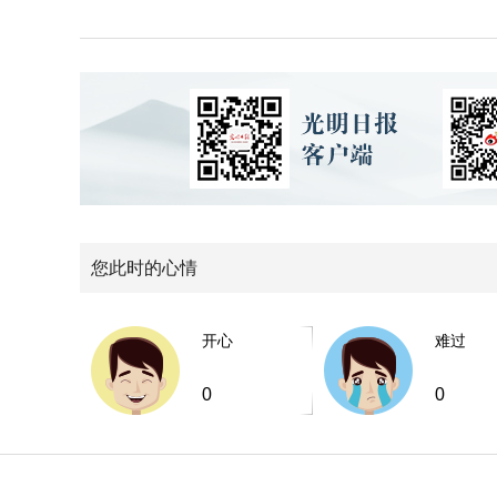
您此时的心情
开心
难过
0
0