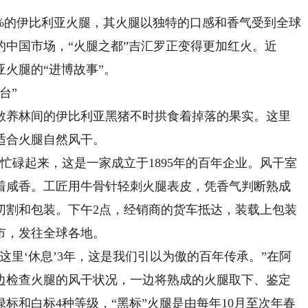
的伊比利亚火腿，其火腿以独特的口感和香气受到全球
中国市场，“火腿之都”吉汇罗正变得更加红火。近
火腿的“进博故事”。
台”
养林间的伊比利亚黑猪不时拱食着掉落的果实。这里
适合火腿自然风干。
碌起来，这是一家成立于1895年的百年企业。风干室
着咸香。工匠用牛骨针轻刺火腿表皮，凭香气判断熟成
切割和包装。下午2点，经销商的货车抵达，装载上包装
市，发往全球各地。
里‘休息’3年，这是我们引以为傲的百年传承。”在阿
一边检查火腿的风干状况，一边将熟成的火腿取下、鉴定
标和白标4种等级，“黑标”火腿是由每年10月至次年春