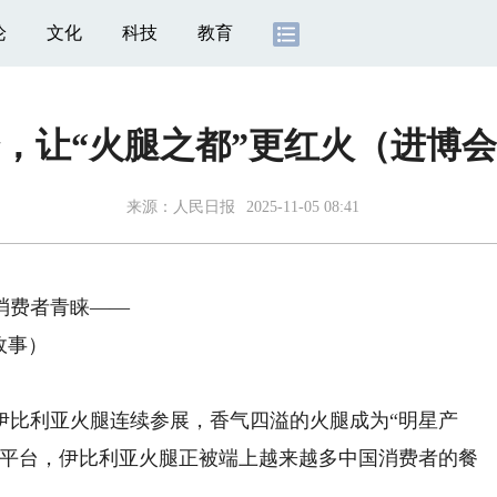
论
文化
科技
教育
，让“火腿之都”更红火（进博
来源：
人民日报
2025-11-05 08:41
消费者青睐——
故事）
伊比利亚火腿连续参展，香气四溢的火腿成为“明星产
会平台，伊比利亚火腿正被端上越来越多中国消费者的餐