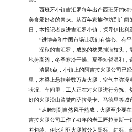
西班牙小镇吉汇罗每年出产西班牙约60%
美食爱好者的青睐。从百年家族作坊到广阔的
日，本报记者走进吉汇罗小镇，探寻伊比利亚
“进博会和中国市场让我们有信心、有平
深秋的吉汇罗，成熟的橡果挂满枝头，散
地势高阔，冬季寒冷干燥、夏季短暂温和，
清晨6点，小镇上的阿吉拉火腿公司已经忙
里，木梁上悬挂着数万条火腿，空气中弥漫
状况。车间里，工人正在对火腿进行分拣、
好的火腿沿山路驶向萨拉曼卡、马德里等城
“从腌制到自然风干熟成，火腿至少要在这
吉拉火腿公司工作了41年的老工匠拉莫斯
并包装。伊比利亚火腿被分为黑标、红标、绿