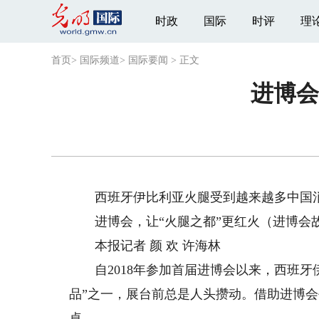
时政
国际
时评
理
首页
>
国际频道
>
国际要闻
>
正文
进博会
西班牙伊比利亚火腿受到越来越多中国
进博会，让“火腿之都”更红火（进博会
本报记者 颜 欢 许海林
自2018年参加首届进博会以来，西班牙
品”之一，展台前总是人头攒动。借助进博
桌。