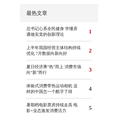
最热文章
总书记心系全民健身
学懂弄
1
通做实党的创新理论
上半年我国经营主体结构持续
2
优化
7月数据向新向好
夏日经济乘“热”而上 消费市场
3
向“新”而行
体验式消费带热运动相机
这
4
样的中国怎一个酷字了得
暑期档电影票房持续走高 电
5
影+业态激发消费活力