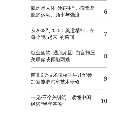
肌肉是人体“硬铠甲”，搞懂增
6
肌的运动、频率与强度
从2008到2026：奥运精神，在
7
每个“动起来”的瞬间
就业疲软+通胀顽固+白宫施压
8
美联储或再陷两难
南非6所技术院校学生赴华参
9
加新能源汽车技术研修
一见·三个关键词，读懂中国
10
经济“半年答卷”