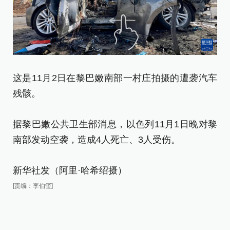
这是11月2日在黎巴嫩南部一村庄拍摄的遭袭汽车
1
残骸。
袭
据黎巴嫩公共卫生部消息，以色列11月1日晚对黎
据
南部发动空袭，造成4人死亡、3人受伤。
南
新华社发（阿里·哈希绍摄）
新
[责编：李伯玺]
[责