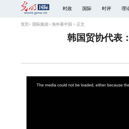
时政
国际
时评
理
首页
>
国际频道
>
海外看中国
>
正文
韩国贸协代表：
This
is
a
The media could not be loaded, either because the 
modal
window.