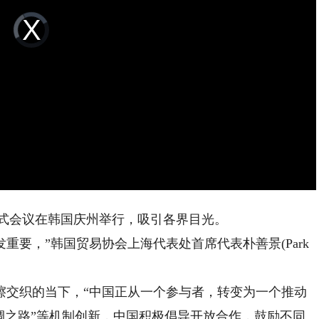
Video
Player
is
loading.
正式会议在韩国庆州举行，吸引各界目光。
要，”韩国贸易协会上海代表处首席代表朴善景(Park
交织的当下，“中国正从一个参与者，转变为一个推动
绸之路”等机制创新，中国积极倡导开放合作，鼓励不同