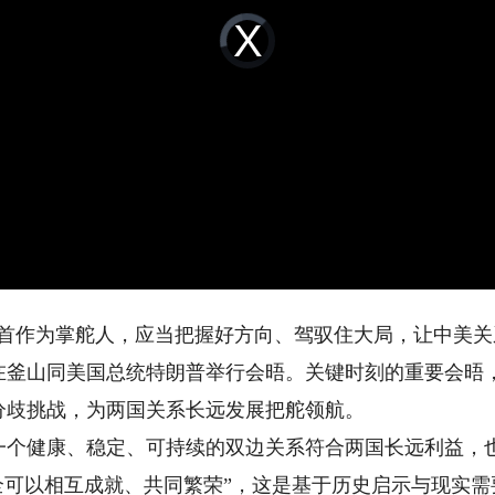
Video
Player
is
loading.
作为掌舵人，应当把握好方向、驾驭住大局，让中美关
平在釜山同美国总统特朗普举行会晤。关键时刻的重要会晤
分歧挑战，为两国关系长远发展把舵领航。
健康、稳定、可持续的双边关系符合两国长远利益，也
全可以相互成就、共同繁荣”，这是基于历史启示与现实需