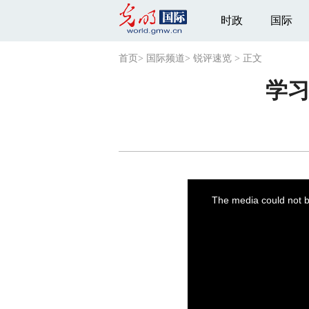
时政
国际
首页
>
国际频道
>
锐评速览
>
正文
学
This
is
a
The media could not be
modal
window.