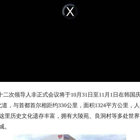
Video
Player
is
loading.
二次领导人非正式会议将于10月31日至11月1日在韩国
与首都首尔相距约330公里，面积1324平方公里，人
城。这里历史文化遗存丰富，拥有大陵苑、良洞村等多处世
城。