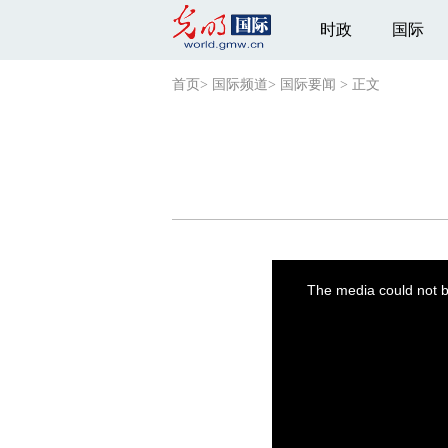
时政
国际
首页
>
国际频道
>
国际要闻
>
正文
This
is
a
The media could not be
modal
window.