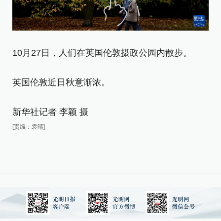
10月27日，人们在英国伦敦摄政公园内散步。
1
英国伦敦近日秋意渐浓。
英
新华社记者 李颖 摄
新
[责编：袁晴]
[责