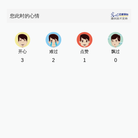
您此时的心情
开心
难过
点赞
飘过
3
2
1
0