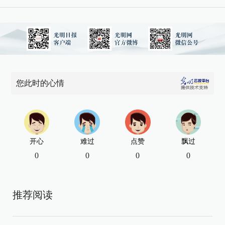
您此时的心情
开心
难过
点赞
飘过
0
0
0
0
推荐阅读