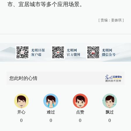
市、宜居城市等多个应用场景。
[
责编：姜姝琪
]
您此时的心情
开心
难过
点赞
飘过
0
0
0
0