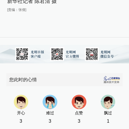
新华社记者 陈君清 摄
新
[责编：张倩]
[责
您此时的心情
开心
难过
点赞
飘过
3
3
3
1