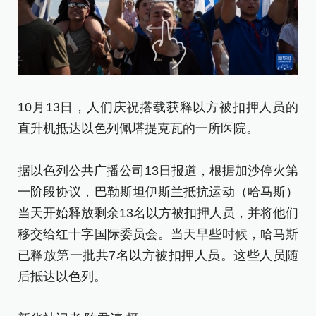
10月13日，人们庆祝搭载获释以方被扣押人员的
1
直升机抵达以色列佩塔提克瓦的一所医院。
达
据以色列公共广播公司13日报道，根据加沙停火第
据
一阶段协议，巴勒斯坦伊斯兰抵抗运动（哈马斯）
一
当天开始释放剩余13名以方被扣押人员，并将他们
当
移交给红十字国际委员会。当天早些时候，哈马斯
移
已释放第一批共7名以方被扣押人员。这些人员随
已
后抵达以色列。
后