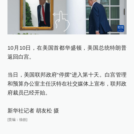
1
10月10日，在美国首都华盛顿，美国总统特朗普
返
返回白宫。
当
当日，美国联邦政府“停摆”进入第十天。白宫管理
和
和预算办公室主任沃特在社交媒体上宣布，联邦政
府
府裁员已经开始。
新
新华社记者 胡友松 摄
[责
[责编：徐皓]