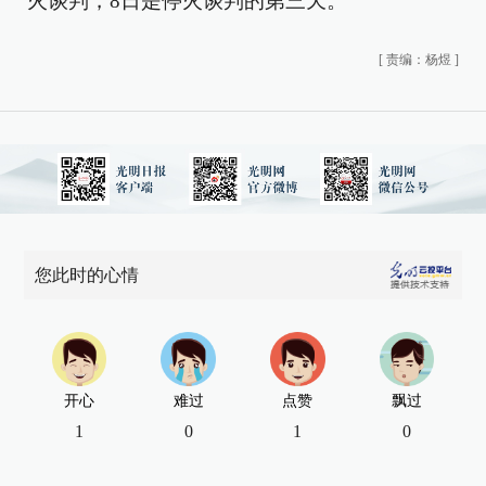
火谈判，8日是停火谈判的第三天。
[
责编：杨煜
]
您此时的心情
开心
难过
点赞
飘过
1
0
1
0