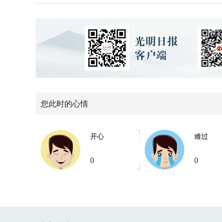
您此时的心情
开心
难过
0
0