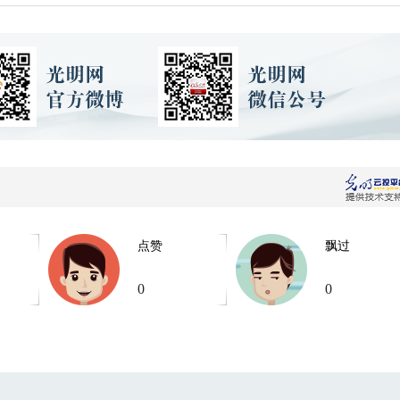
点赞
飘过
0
0