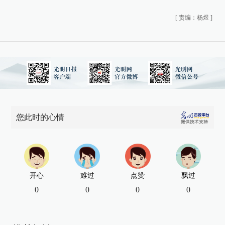
[
责编：杨煜
]
您此时的心情
开心
难过
点赞
飘过
0
0
0
0