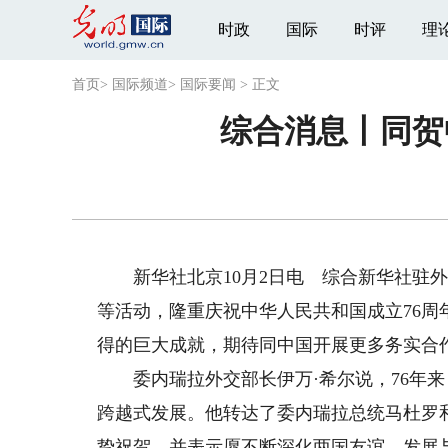
时政
国际
时评
理
首页
>
国际频道
>
国际要闻
>
正文
综合消息丨同贺
新华社北京10月2日电 综合新华社驻外
等活动，隆重庆祝中华人民共和国成立76
得的巨大成就，期待同中国开展更多务实合
委内瑞拉外交部长伊万·希尔说，76年来
跨越式发展。他转达了委内瑞拉总统马杜罗
挚祝贺，并表示愿不断深化两国友谊、发展