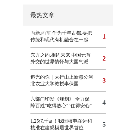
最热文章
向新,向前
作为千年古都,要把
1
传统和现代有机融合在一起
东方之约,相约未来 中国元首
2
外交的世界情怀与大国气派
追光的你｜太行山上新愚公河
3
北农业大学教授李保国
六部门印发《规划》 全力保
4
障百姓"吃得放心""住得安心"
1.25亿千瓦！我国核电在运和
5
核准在建规模居世界首位