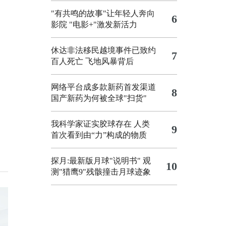
"有共鸣的故事"让年轻人奔向
6
影院
"电影+"激发新活力
休达非法移民越境事件已致约
7
百人死亡
飞地风暴背后
网络平台成多款新药首发渠道
8
国产新药为何被全球"扫货"
我科学家证实胶球存在 人类
9
首次看到由“力”构成的物质
探月:最新版月球"说明书"
观
10
测"猎鹰9"残骸撞击月球迹象