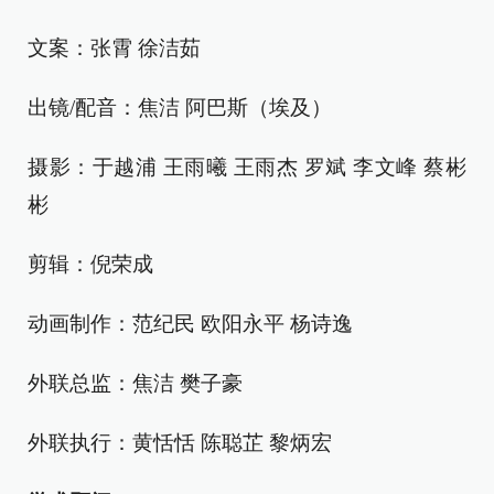
文案：张霄 徐洁茹
出镜/配音：焦洁 阿巴斯（埃及）
摄影：于越浦 王雨曦 王雨杰 罗斌 李文峰 蔡彬
彬
剪辑：倪荣成
动画制作：范纪民 欧阳永平 杨诗逸
外联总监：焦洁 樊子豪
外联执行：黄恬恬 陈聪芷 黎炳宏