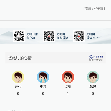
[
责编：任子薇
]
您此时的心情
开心
难过
点赞
飘过
0
0
1
0