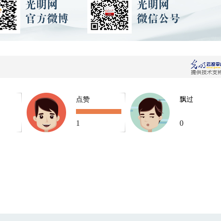
点赞
飘过
1
0