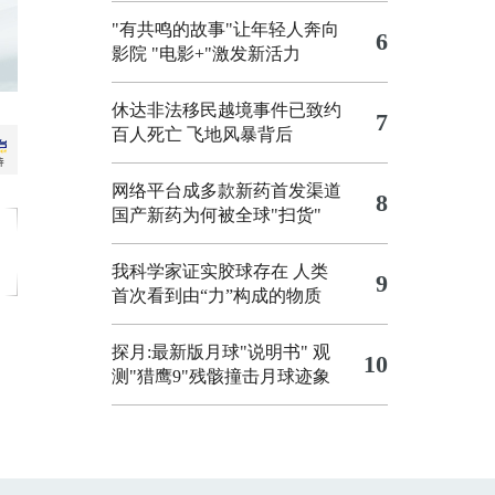
"有共鸣的故事"让年轻人奔向
6
影院
"电影+"激发新活力
休达非法移民越境事件已致约
7
百人死亡
飞地风暴背后
网络平台成多款新药首发渠道
8
国产新药为何被全球"扫货"
我科学家证实胶球存在 人类
9
首次看到由“力”构成的物质
探月:最新版月球"说明书"
观
10
测"猎鹰9"残骸撞击月球迹象