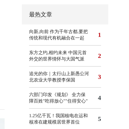
最热文章
向新,向前
作为千年古都,要把
1
传统和现代有机融合在一起
东方之约,相约未来 中国元首
2
外交的世界情怀与大国气派
追光的你｜太行山上新愚公河
3
北农业大学教授李保国
六部门印发《规划》 全力保
4
障百姓"吃得放心""住得安心"
1.25亿千瓦！我国核电在运和
5
核准在建规模居世界首位