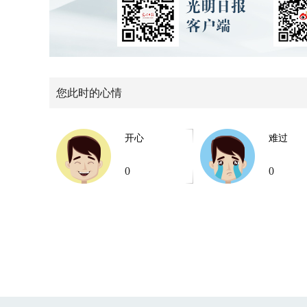
您此时的心情
开心
难过
0
0