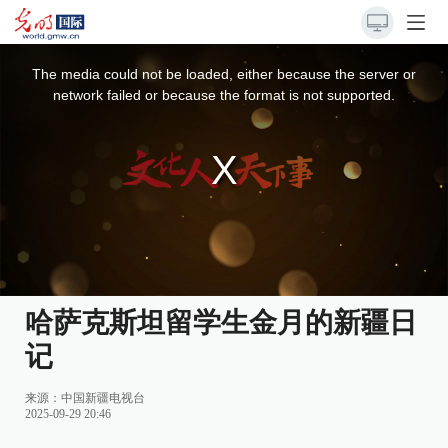
This
is
a
The media could not be loaded, either because the server or
modal
window.
network failed or because the format is not supported.
哈萨克斯坦留学生金月的新疆日
记
来源：
中国新疆电视台
2025-09-29 20:46