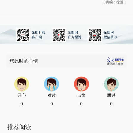
[
责编：徐皓
]
您此时的心情
开心
难过
点赞
飘过
0
0
0
0
推荐阅读