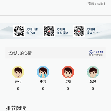
[
责编：徐皓
]
您此时的心情
开心
难过
点赞
飘过
0
0
0
0
推荐阅读