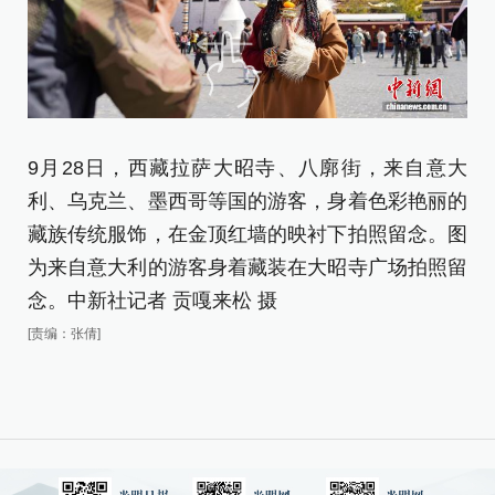
9月28日，西藏拉萨大昭寺、八廓街，来自意大
图
利、乌克兰、墨西哥等国的游客，身着色彩艳丽的
留
藏族传统服饰，在金顶红墙的映衬下拍照留念。图
[责
为来自意大利的游客身着藏装在大昭寺广场拍照留
念。中新社记者 贡嘎来松 摄
[责编：张倩]