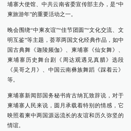
埔寨大使馆、中共云南省委宣传部主办，是“中
柬旅游年”的重要活动之一。
晚会围绕“中柬友谊”“佳节团圆”“文化交流、文
明互鉴”等主题，荟萃两国文化经典作品，如中
国古典舞《迦陵频伽》、柬埔寨《仙女舞》、
柬埔寨历史舞台剧《周达观遇见真腊》选段
《吴哥之月》、中国云南彝族舞蹈《踩着云》
等。
柬埔寨新闻部国务秘书肯古纳瓦致辞说，对于
柬埔寨人民来说，圆月承载着特别的情感，它
映照着柬中两国源远流长的友谊和历久弥坚的
情谊。