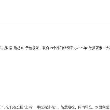
公共数据“跑起来”示范场景，联合19个部门组织举办2025年“数据要素×”大
工”，它们在公园“上岗”，承担清洁清扫、智慧巡检、问询导览、水面救援