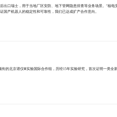
后出口瑞士，用于当地厂区安防、地下管网隐患排查等业务场景。“核电
证国产机器人的稳定性和可靠性，我们已达成扩产合作意向。
领衔的北京谱仪Ⅲ实验国际合作组，历经15年实验研究，首次证明一类全