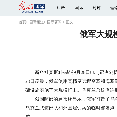
时政
国际
时评
理
首页
>
国际频道
>
国际要闻
>
正文
俄军大规
新华社莫斯科/基辅9月28日电（记者刘恺
28日凌晨，俄军使用高精度远程空基和海
础设施实施了大规模打击。乌克兰总统泽连
俄国防部的通报还显示，俄军打击了乌军无
乌克兰武装部队和外国雇佣兵的临时部署点
成。