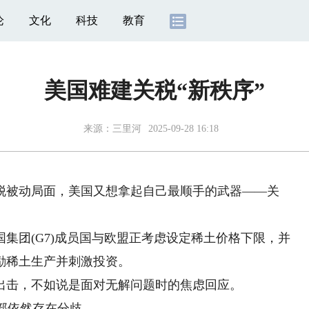
论
文化
科技
教育
美国难建关税“新秩序”
来源：
三里河
2025-09-28 16:18
被动局面，美国又想拿起自己最顺手的武器——关
团(G7)成员国与欧盟正考虑设定稀土价格下限，并
励稀土生产并刺激投资。
击，不如说是面对无解问题时的焦虑回应。
部依然存在分歧。