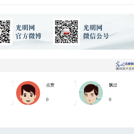
点赞
飘过
0
0