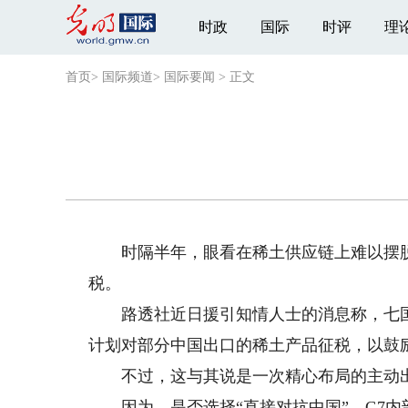
时政
国际
时评
理
首页
>
国际频道
>
国际要闻
>
正文
时隔半年，眼看在稀土供应链上难以摆脱
税。
路透社近日援引知情人士的消息称，七国集
计划对部分中国出口的稀土产品征税，以鼓
不过，这与其说是一次精心布局的主动出
因为，是否选择“直接对抗中国”，G7内