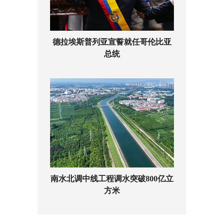
德拉埃斯普列亚宣誓就任哥伦比亚
总统
南水北调中线工程调水突破800亿立
方米