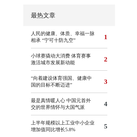
最热文章
人民的健康、体质、幸福一脉
1
相承
“宁可十防九空”
小球赛撬动大消费 体育赛事
2
激活城市发展新动能
“向着建设体育强国、健康中
3
国的目标不断迈进”
最是真情暖人心 中国元首外
4
交的世界情怀与大国气派
上半年规模以上工业中小企业
5
增加值同比增长5.8%