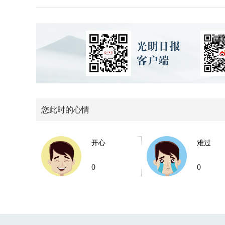
您此时的心情
开心
难过
0
0