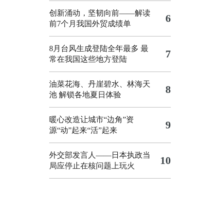
创新涌动，坚韧向前——解读
6
前7个月我国外贸成绩单
8月台风生成登陆全年最多 最
7
常在我国这些地方登陆
油菜花海、丹崖碧水、林海天
8
池 解锁各地夏日体验
暖心改造让城市“边角”资
9
源“动”起来“活”起来
外交部发言人——日本执政当
10
局应停止在核问题上玩火