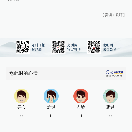
[
责编：袁晴
]
您此时的心情
开心
难过
点赞
飘过
0
0
0
0