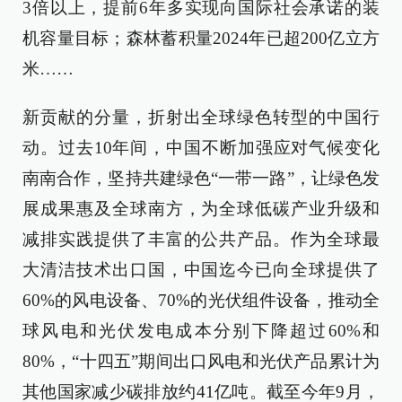
3倍以上，提前6年多实现向国际社会承诺的装
机容量目标；森林蓄积量2024年已超200亿立方
米……
新贡献的分量，折射出全球绿色转型的中国行
动。过去10年间，中国不断加强应对气候变化
南南合作，坚持共建绿色“一带一路”，让绿色发
展成果惠及全球南方，为全球低碳产业升级和
减排实践提供了丰富的公共产品。作为全球最
大清洁技术出口国，中国迄今已向全球提供了
60%的风电设备、70%的光伏组件设备，推动全
球风电和光伏发电成本分别下降超过60%和
80%，“十四五”期间出口风电和光伏产品累计为
其他国家减少碳排放约41亿吨。截至今年9月，