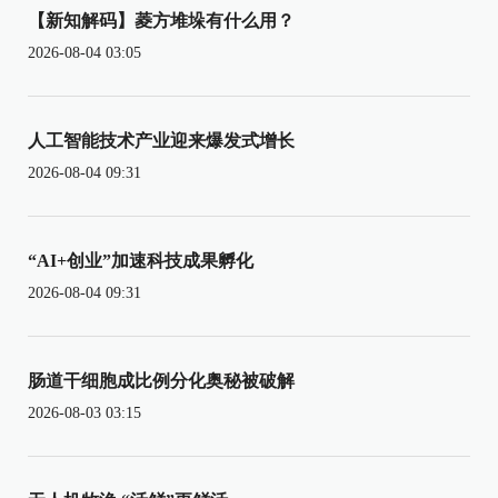
【新知解码】菱方堆垛有什么用？
2026-08-04 03:05
人工智能技术产业迎来爆发式增长
2026-08-04 09:31
“AI+创业”加速科技成果孵化
2026-08-04 09:31
肠道干细胞成比例分化奥秘被破解
2026-08-03 03:15