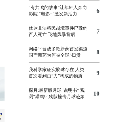
"有共鸣的故事"让年轻人奔向
6
影院
"电影+"激发新活力
休达非法移民越境事件已致约
7
百人死亡
飞地风暴背后
网络平台成多款新药首发渠道
8
国产新药为何被全球"扫货"
我科学家证实胶球存在 人类
9
首次看到由“力”构成的物质
探月:最新版月球"说明书"
观
10
测"猎鹰9"残骸撞击月球迹象