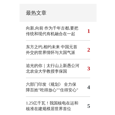
最热文章
向新,向前
作为千年古都,要把
1
传统和现代有机融合在一起
东方之约,相约未来 中国元首
2
外交的世界情怀与大国气派
追光的你｜太行山上新愚公河
3
北农业大学教授李保国
六部门印发《规划》 全力保
4
障百姓"吃得放心""住得安心"
1.25亿千瓦！我国核电在运和
5
核准在建规模居世界首位