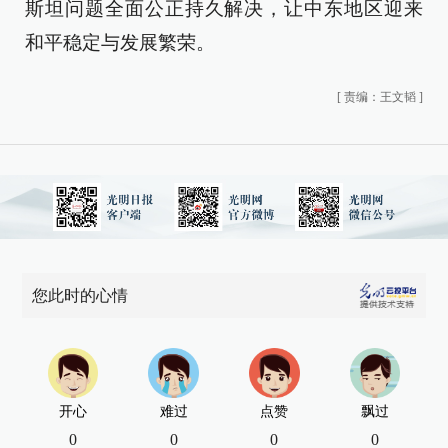
斯坦问题全面公正持久解决，让中东地区迎来
和平稳定与发展繁荣。
[
责编：王文韬
]
您此时的心情
开心
难过
点赞
飘过
0
0
0
0