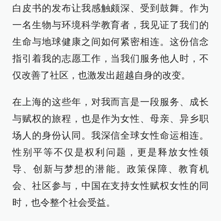
白皮书的发布让我感触颇深、受到鼓舞。作为
一名生物与环境科学教育者，我见证了我们的
生命与地球健康之间如何紧密相连。这份信念
指引着我的志愿工作，当我们服务他人时，不
仅改善了社区，也激发出超越自身的改变。
在上海的这些年，对我而言是一段服务、成长
与赋权的旅程，也是作为女性、母亲、异乡职
场人的身份认同。我深信全球女性命运相连。
性别平等不仅是权利问题，更是释放女性领
导、创新与梦想的潜能。政策保障、教育机
会、社区参与，中国在支持女性赋权女性的同
时，也令整个社会受益。