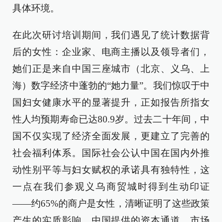
具体环境。
在此次研讨培训期间，我们遇见了统计数据背
后的女性：企业家、电商主播以及领导者们，
她们正是来自中国三座城市（北京、义乌、上
海）数字经济中蓬勃的“她力量”。我们惊叹于中
国妇女健康水平的显著提升，正如报告所指女
性人均预期寿命已达80.9岁。过去二十年间，中
国不仅实现了经济全面发展，更建立了完善的
社会福利体系。国际社会公认中国在国内外推
动性别平等与妇女赋权的承诺具有独特性，这
一点在我们参观义乌商贸城时得到生动印证
——约65%的商户是女性，清晰证明了这些政策
产生的实质影响。中国提供的资本通道、市场