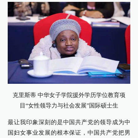
克里斯蒂 中华女子学院援外学历学位教育项
目“女性领导力与社会发展”国际硕士生
最让我印象深刻的是中国共产党的领导成为中
国妇女事业发展的根本保证，中国共产党把男