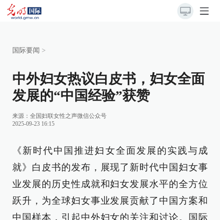
国际要闻
>
中外妇女热议白皮书，妇女全面
发展的“中国经验”获赞
来源：
全国妇联女性之声微信公众号
2025-09-23 16:15
《新时代中国推进妇女全面发展的实践与成
就》白皮书的发布，展现了新时代中国妇女事
业发展的历史性成就和妇女发展水平的全方位
跃升，为全球妇女事业发展贡献了中国方案和
中国样本，引起中外妇女的关注和讨论。国际