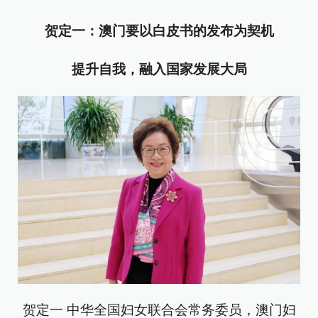
贺定一：澳门要以白皮书的发布为契机
提升自我，融入国家发展大局
贺定一 中华全国妇女联合会常务委员，澳门妇