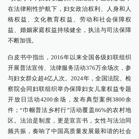
在法律刚性护航下，妇女政治权利、人身和人
格权益、文化教育权益、劳动和社会保障权
益、婚姻家庭权益持续健全，执法与司法保障
不断加强。
白皮书中指出，2016年以来全国各级妇联组织
开展普法宣传、法律服务活动376万余场次，参
与妇女群众超4亿人次。2024年，全国法院、检
察院会同妇联组织举办保障妇女儿童权益专题
开放日活动4200余场，发布典型案例3800余
件；“巾帼普法乡村行”活动覆盖86%的农村地
区。法治是制度，更是宣言书，女性与法治同
频共振，奏响了中国高质量发展最和谐的社会