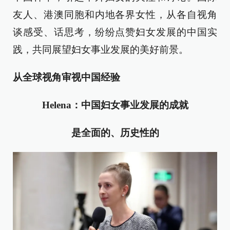
友人、港澳同胞和内地各界女性，从各自视角
谈感受、话思考，纷纷点赞妇女发展的中国实
践，共同展望妇女事业发展的美好前景。
从全球视角审视中国经验
Helena：中国妇女事业发展的成就
是全面的、历史性的