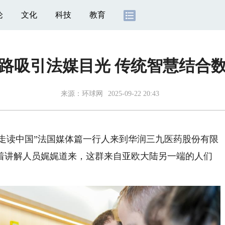
论
文化
科技
教育
路吸引法媒目光 传统智慧结合
来源：
环球网
2025-09-22 20:43
走读中国”法国媒体篇一行人来到华润三九医药股份有限
着讲解人员娓娓道来，这群来自亚欧大陆另一端的人们