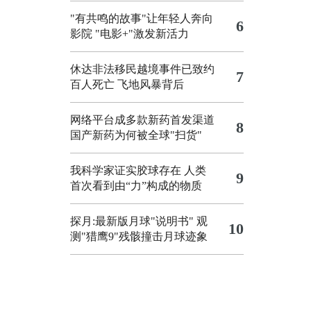
"有共鸣的故事"让年轻人奔向
6
影院
"电影+"激发新活力
休达非法移民越境事件已致约
7
百人死亡
飞地风暴背后
网络平台成多款新药首发渠道
8
国产新药为何被全球"扫货"
我科学家证实胶球存在 人类
9
首次看到由“力”构成的物质
探月:最新版月球"说明书"
观
10
测"猎鹰9"残骸撞击月球迹象