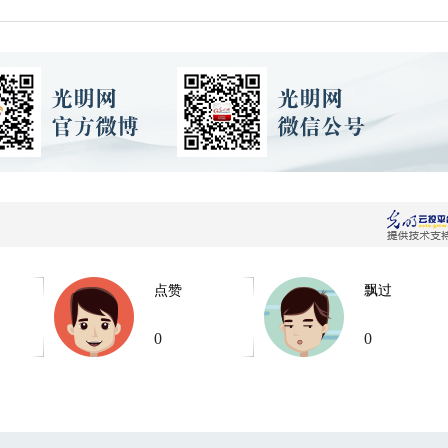
点赞
飘过
0
0