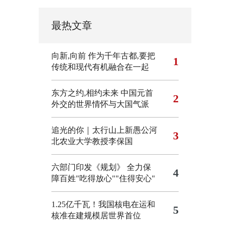
最热文章
向新,向前
作为千年古都,要把
1
传统和现代有机融合在一起
东方之约,相约未来 中国元首
2
外交的世界情怀与大国气派
追光的你｜太行山上新愚公河
3
北农业大学教授李保国
六部门印发《规划》 全力保
4
障百姓"吃得放心""住得安心"
1.25亿千瓦！我国核电在运和
5
核准在建规模居世界首位