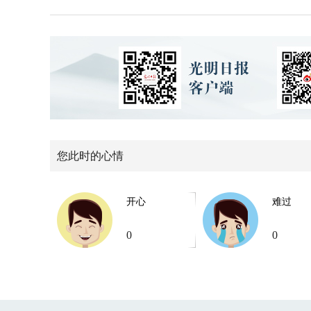
您此时的心情
开心
难过
0
0