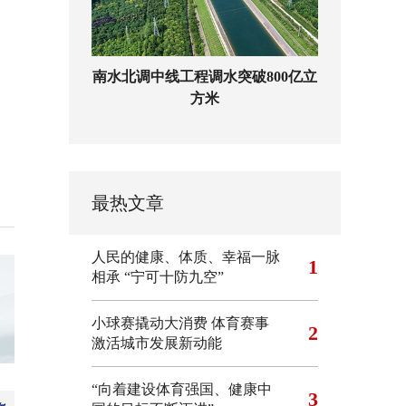
南水北调中线工程调水突破800亿立
方米
最热文章
人民的健康、体质、幸福一脉
1
相承
“宁可十防九空”
小球赛撬动大消费 体育赛事
2
激活城市发展新动能
“向着建设体育强国、健康中
3