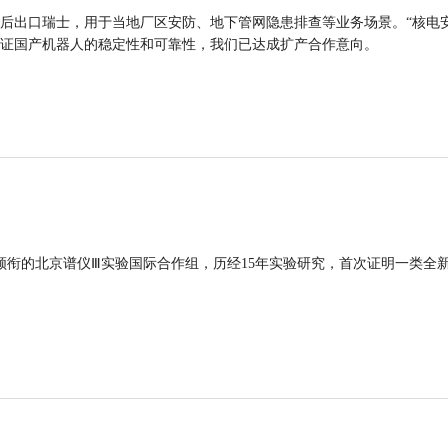
后出口瑞士，用于当地厂区安防、地下管网隐患排查等业务场景。“核电
证国产机器人的稳定性和可靠性，我们已达成扩产合作意向。
领衔的北京谱仪Ⅲ实验国际合作组，历经15年实验研究，首次证明一类全