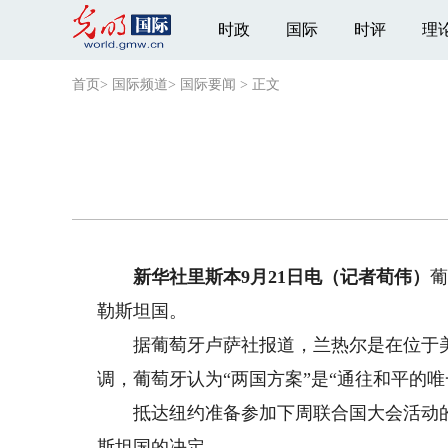
时政
国际
时评
理
首页
>
国际频道
>
国际要闻
>
正文
新华社里斯本9月21日电（记者荀伟）
葡
勒斯坦国。
据葡萄牙卢萨社报道，兰热尔是在位于美
调，葡萄牙认为“两国方案”是“通往和平的唯
抵达纽约准备参加下周联合国大会活动的葡
斯坦国的决定。