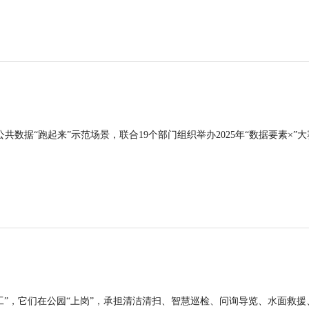
公共数据“跑起来”示范场景，联合19个部门组织举办2025年“数据要素×”大
工”，它们在公园“上岗”，承担清洁清扫、智慧巡检、问询导览、水面救援