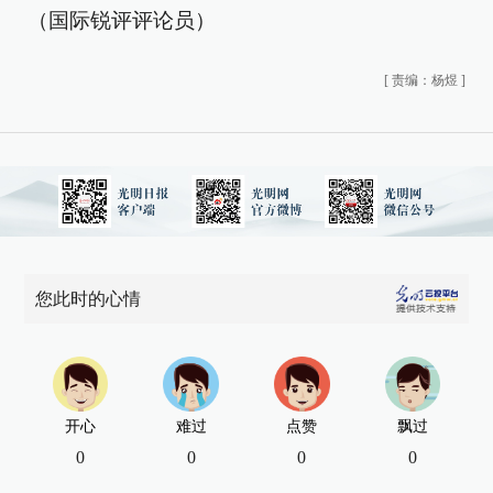
（国际锐评评论员）
[
责编：杨煜
]
您此时的心情
开心
难过
点赞
飘过
0
0
0
0