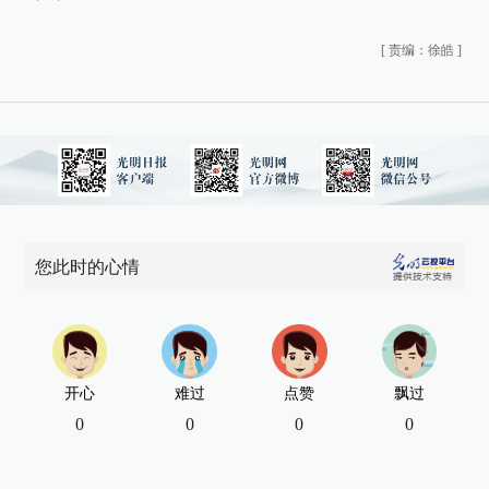
[
责编：徐皓
]
您此时的心情
开心
难过
点赞
飘过
0
0
0
0