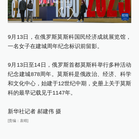
9
9月13日，在俄罗斯莫斯科国民经济成就展览馆，
览
一名女子在建城周年纪念标识前留影。
9
9月13日至14日，俄罗斯首都莫斯科举行多种活动
纪
纪念建城878周年。莫斯科是俄政治、经济、科学
和
和文化中心，始建于12世纪中期，史册上关于莫斯
科
科的最早记载见于1147年。
新
新华社记者 郝建伟 摄
[责
[责编：袁晴]