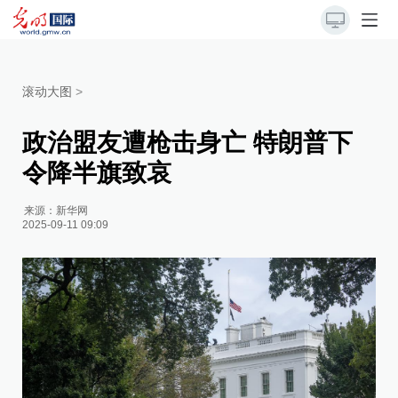
滚动大图
>
政治盟友遭枪击身亡 特朗普下
令降半旗致哀
来源：
新华网
2025-09-11 09:09