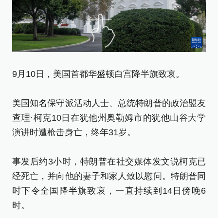
9月10日，美国首都华盛顿白宫降半旗致哀。
9
美国知名保守派活动人士、总统特朗普的政治盟友
美
查理·柯克10日在犹他州奥勒姆市的犹他山谷大学
查
演讲时遭枪击身亡，终年31岁。
演
事发后约3小时，特朗普在社交媒体发文说柯克已
事
经死亡，并向他的妻子和家人致以慰问。特朗普同
经
时下令全国降半旗致哀，一直持续到14日傍晚6
时
时。
时