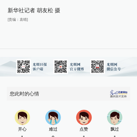
新华社记者 胡友松 摄
新
[责编：袁晴]
[责
您此时的心情
开心
难过
点赞
飘过