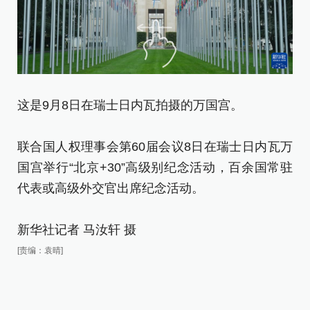
这是9月8日在瑞士日内瓦拍摄的万国宫。
这
+
联合国人权理事会第60届会议8日在瑞士日内瓦万
国宫举行“北京+30”高级别纪念活动，百余国常驻
联
代表或高级外交官出席纪念活动。
国
代
新华社记者 马汝轩 摄
新
[责编：袁晴]
[责