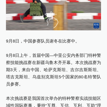
9月8日，中国参赛队员谢冬在比赛中。
9
9月8日上午，首届中国—中亚公安内务部门特种警
9
察技能挑战赛在新疆乌鲁木齐开幕。本次挑战赛为
察
期3天，来自中国、哈萨克斯坦、吉尔吉斯斯坦、
期
塔吉克斯坦、乌兹别克斯坦5个国家的80名特警队
塔
员参赛。
员
本次挑战赛是我国首次举办的特种警察实战技能区
本
域性国际赛事，秉持“互尊、互信、互利、互助”理