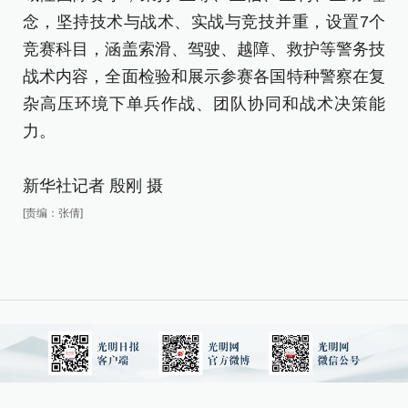
域
念，坚持技术与战术、实战与竞技并重，设置7个
念
竞赛科目，涵盖索滑、驾驶、越障、救护等警务技
竞
战术内容，全面检验和展示参赛各国特种警察在复
战
杂高压环境下单兵作战、团队协同和战术决策能
杂
力。
力
新华社记者 殷刚 摄
新
[责编：张倩]
[责