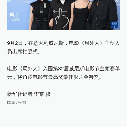
9
9月2日，在意大利威尼斯，电影《局外人》主创人
雅
员出席拍照式。
电
电影《局外人》入围第82届威尼斯电影节主竞赛单
元
元，将角逐电影节最高奖最佳影片金狮奖。
新
新华社记者 李京 摄
[责
[责编：张倩]