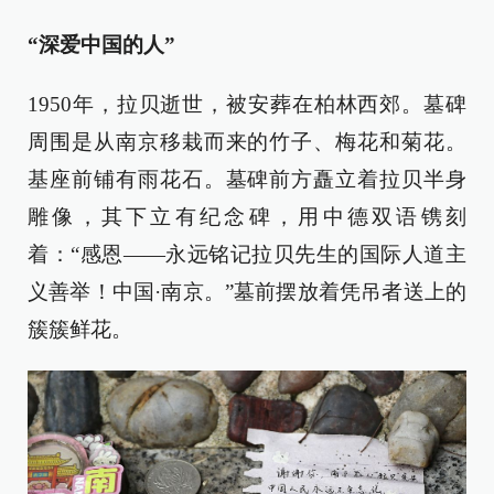
“深爱中国的人”
1950年，拉贝逝世，被安葬在柏林西郊。墓碑
周围是从南京移栽而来的竹子、梅花和菊花。
基座前铺有雨花石。墓碑前方矗立着拉贝半身
雕像，其下立有纪念碑，用中德双语镌刻
着：“感恩——永远铭记拉贝先生的国际人道主
义善举！中国·南京。”墓前摆放着凭吊者送上的
簇簇鲜花。