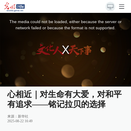
This
is
a
The media could not be loaded, either because the server or
modal
window.
network failed or because the format is not supported.
心相近｜对生命有大爱，对和平
有追求——铭记拉贝的选择
来源：
新华社
2025-08-22 16:49